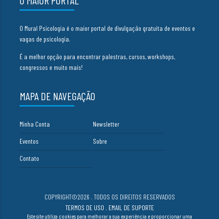
O MAIOR PORTAL
O Mural Psicologia é o maior portal de divulgação gratuita de eventos e
vagas de psicologia.
É a melhor opção para encontrar palestras, cursos, workshops,
congressos e muito mais!
MAPA DE NAVEGAÇÃO
Minha Conta
Newsletter
Eventos
Sobre
Contato
COPYRIGHT©2026 . TODOS OS DIREITOS RESERVADOS
TERMOS DE USO
.
EMAIL DE SUPORTE
Este site utiliza cookies para melhorar a sua experiência e proporcionar uma