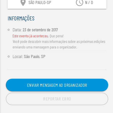
location_on
access_time
SÃO PAULO-SP
N / D
INFORMAÇÕES
23 de setembro de 2017
Data:
Este evento já aconteceu
. Que pena!
Você pode descobrir mais informações sobre as próximas edições
enviando uma mensagem para o organizador.
São Paulo, SP
Local:
ENVIAR MENSAGEM AO ORGANIZADOR
REPORTAR ERRO