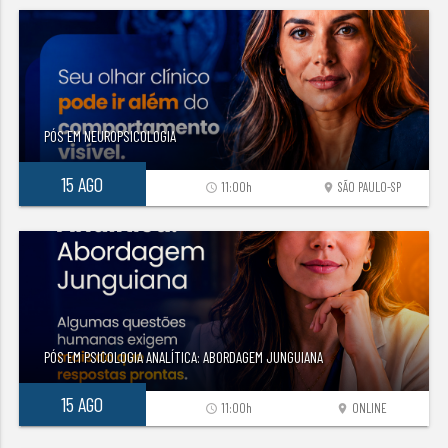
PÓS EM NEUROPSICOLOGIA
15 AGO
11:00h
SÃO PAULO-SP
access_time
location_on
PÓS EM PSICOLOGIA ANALÍTICA: ABORDAGEM JUNGUIANA
15 AGO
11:00h
ONLINE
access_time
location_on