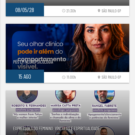
08/05/28
21:30h
SÃO PAULO-SP
access_time
location_on
PÓS EM NEUROPSICOLOGIA
15 AGO
11:00h
SÃO PAULO-SP
access_time
location_on
EXPRESSÕES DO FEMININO: VÍNCULOS E ESPIRITUALIDADE.