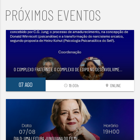
PRÓXIMOS EVENTOS
O COMPLEXO FRATERNO E O COMPLEXO DE ÉDIPO NO DESENVOLVIME
...
07 AGO
19:00h
ONLINE
access_time
location_on
DIA D: UMA LEITURA JUNGUIANA DO FILME