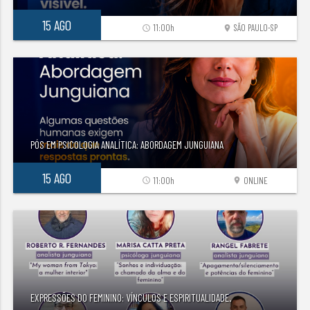
15 AGO
11:00h
SÃO PAULO-SP
access_time
location_on
PÓS EM PSICOLOGIA ANALÍTICA: ABORDAGEM JUNGUIANA
15 AGO
11:00h
ONLINE
access_time
location_on
EXPRESSÕES DO FEMININO: VÍNCULOS E ESPIRITUALIDADE.