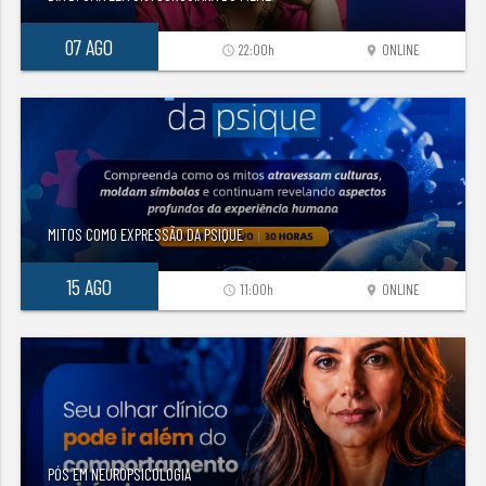
07 AGO
22:00h
ONLINE
access_time
location_on
MITOS COMO EXPRESSÃO DA PSIQUE
15 AGO
11:00h
ONLINE
access_time
location_on
PÓS EM NEUROPSICOLOGIA