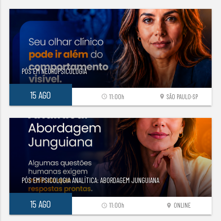
PÓS EM NEUROPSICOLOGIA
15 AGO
11:00h
SÃO PAULO-SP
access_time
location_on
PÓS EM PSICOLOGIA ANALÍTICA: ABORDAGEM JUNGUIANA
15 AGO
11:00h
ONLINE
access_time
location_on