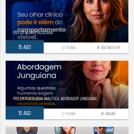
PÓS EM NEUROPSICOLOGIA
15 AGO
11:00h
SÃO PAULO-SP
access_time
location_on
PÓS EM PSICOLOGIA ANALÍTICA: ABORDAGEM JUNGUIANA
15 AGO
11:00h
ONLINE
access_time
location_on