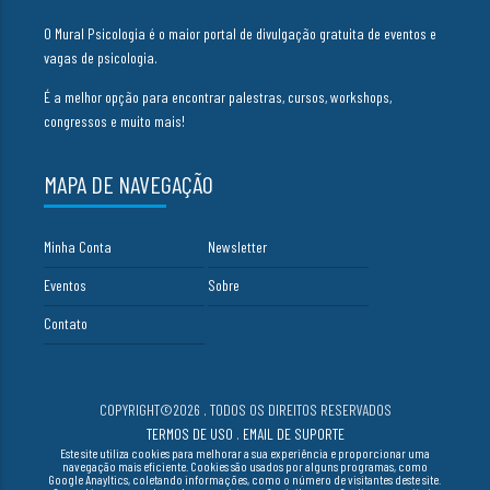
O Mural Psicologia é o maior portal de divulgação gratuita de eventos e
vagas de psicologia.
É a melhor opção para encontrar palestras, cursos, workshops,
congressos e muito mais!
MAPA DE NAVEGAÇÃO
Minha Conta
Newsletter
Eventos
Sobre
Contato
COPYRIGHT©2026 . TODOS OS DIREITOS RESERVADOS
TERMOS DE USO
.
EMAIL DE SUPORTE
Este site utiliza cookies para melhorar a sua experiência e proporcionar uma
navegação mais eficiente. Cookies são usados por alguns programas, como
Google Anayltics, coletando informações, como o número de visitantes deste site.