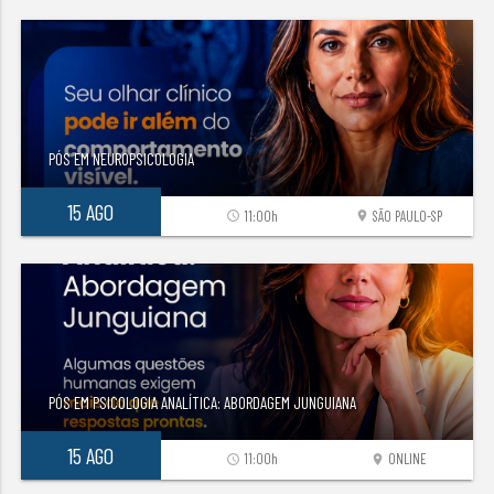
PÓS EM NEUROPSICOLOGIA
15 AGO
11:00h
SÃO PAULO-SP
access_time
location_on
PÓS EM PSICOLOGIA ANALÍTICA: ABORDAGEM JUNGUIANA
15 AGO
11:00h
ONLINE
access_time
location_on