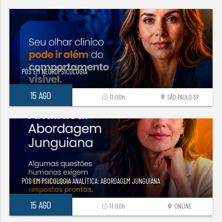
PÓS EM NEUROPSICOLOGIA
15 AGO
11:00h
SÃO PAULO-SP
access_time
location_on
PÓS EM PSICOLOGIA ANALÍTICA: ABORDAGEM JUNGUIANA
15 AGO
11:00h
ONLINE
access_time
location_on