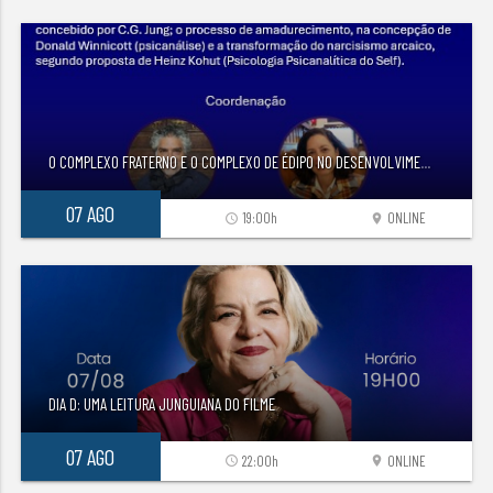
O COMPLEXO FRATERNO E O COMPLEXO DE ÉDIPO NO DESENVOLVIME
...
07 AGO
19:00h
ONLINE
access_time
location_on
DIA D: UMA LEITURA JUNGUIANA DO FILME
07 AGO
22:00h
ONLINE
access_time
location_on