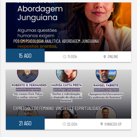
PÓS EM PSICOLOGIA ANALÍTICA: ABORDAGEM JUNGUIANA
15 AGO
11:00h
ONLINE
access_time
location_on
EXPRESSÕES DO FEMININO: VÍNCULOS E ESPIRITUALIDADE.
21 AGO
22:00h
VINHEDO-SP
access_time
location_on