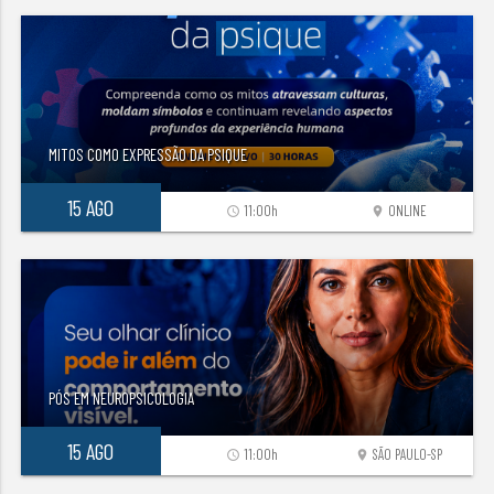
MITOS COMO EXPRESSÃO DA PSIQUE
15 AGO
11:00h
ONLINE
access_time
location_on
PÓS EM NEUROPSICOLOGIA
15 AGO
11:00h
SÃO PAULO-SP
access_time
location_on