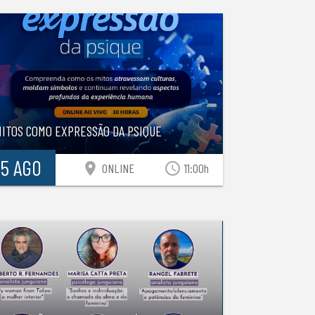
MITOS COMO EXPRESSÃO DA PSIQUE
15 AGO
location_on
access_time
ONLINE
11:00h