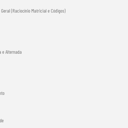
 Geral (Raciocínio Matricial e Códigos)
a e Alternada
nto
ade