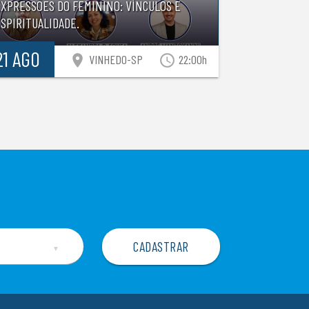
EXPRESSÕES DO FEMININO: VÍNCULOS E
SPIRITUALIDADE.
21 AGO
location_on
access_time
VINHEDO-SP
22:00h
▼