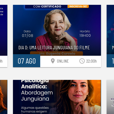
DIA D: UMA LEITURA JUNGUIANA DO FILME
07 AGO
location_on
access_time
0h
ONLINE
22:00h