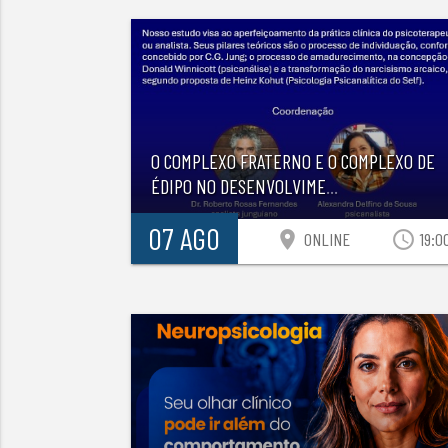
O COMPLEXO FRATERNO E O COMPLEXO DE
ÉDIPO NO DESENVOLVIME
...
07 AGO
location_on
access_time
ONLINE
19:0