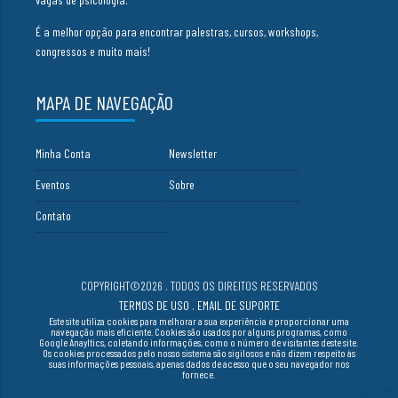
É a melhor opção para encontrar palestras, cursos, workshops,
congressos e muito mais!
MAPA DE NAVEGAÇÃO
Minha Conta
Newsletter
Eventos
Sobre
Contato
COPYRIGHT©2026 . TODOS OS DIREITOS RESERVADOS
TERMOS DE USO
.
EMAIL DE SUPORTE
Este site utiliza cookies para melhorar a sua experiência e proporcionar uma
navegação mais eficiente. Cookies são usados por alguns programas, como
Google Anayltics, coletando informações, como o número de visitantes deste site.
Os cookies processados pelo nosso sistema são sigilosos e não dizem respeito às
suas informações pessoais, apenas dados de acesso que o seu navegador nos
fornece.