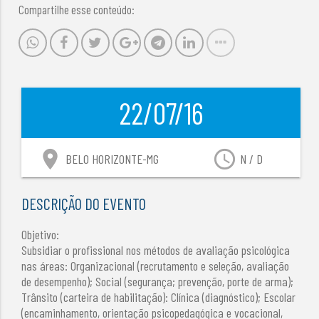
Compartilhe esse conteúdo:
22/07/16
location_on
access_time
BELO HORIZONTE-MG
N / D
DESCRIÇÃO DO EVENTO
Objetivo:
Subsidiar o profissional nos métodos de avaliação psicológica
nas áreas: Organizacional (recrutamento e seleção, avaliação
de desempenho); Social (segurança; prevenção, porte de arma);
Trânsito (carteira de habilitação): Clínica (diagnóstico); Escolar
(encaminhamento, orientação psicopedagógica e vocacional,