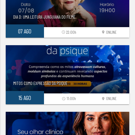
DIA D: UMA LEITURA JUNGUIANA DO FILME
07 AGO
22:00h
ONLINE
access_time
location_on
MITOS COMO EXPRESSÃO DA PSIQUE
15 AGO
11:00h
ONLINE
access_time
location_on