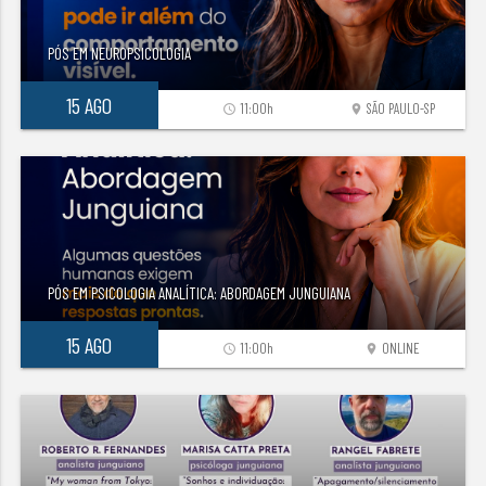
PÓS EM NEUROPSICOLOGIA
15 AGO
11:00h
SÃO PAULO-SP
access_time
location_on
PÓS EM PSICOLOGIA ANALÍTICA: ABORDAGEM JUNGUIANA
15 AGO
11:00h
ONLINE
access_time
location_on