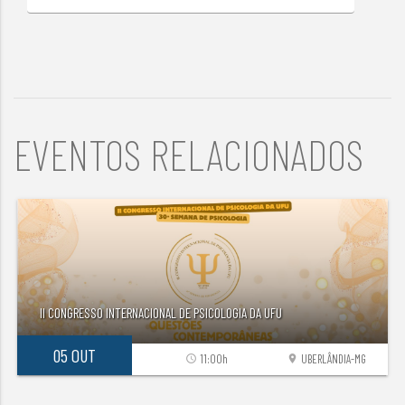
EVENTOS RELACIONADOS
II CONGRESSO INTERNACIONAL DE PSICOLOGIA DA UFU
05 OUT
11:00h
UBERLÂNDIA-MG
access_time
location_on