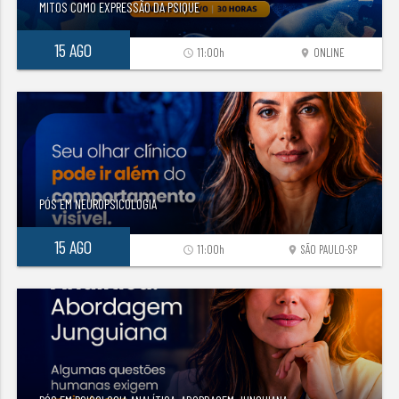
MITOS COMO EXPRESSÃO DA PSIQUE
15 AGO
11:00h
ONLINE
access_time
location_on
PÓS EM NEUROPSICOLOGIA
15 AGO
11:00h
SÃO PAULO-SP
access_time
location_on