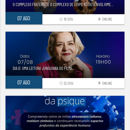
O COMPLEXO FRATERNO E O COMPLEXO DE ÉDIPO NO DESENVOLVIME
...
07 AGO
19:00h
ONLINE
access_time
location_on
DIA D: UMA LEITURA JUNGUIANA DO FILME
07 AGO
22:00h
ONLINE
access_time
location_on