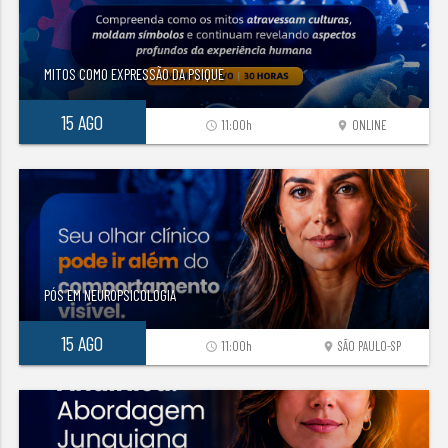
MITOS COMO EXPRESSÃO DA PSIQUE
15 AGO
11:00h
ONLINE
access_time
location_on
PÓS EM NEUROPSICOLOGIA
15 AGO
11:00h
SÃO PAULO-SP
access_time
location_on