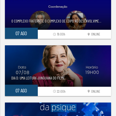
O COMPLEXO FRATERNO E O COMPLEXO DE ÉDIPO NO DESENVOLVIME
...
07 AGO
19:00h
ONLINE
access_time
location_on
DIA D: UMA LEITURA JUNGUIANA DO FILME
07 AGO
22:00h
ONLINE
access_time
location_on