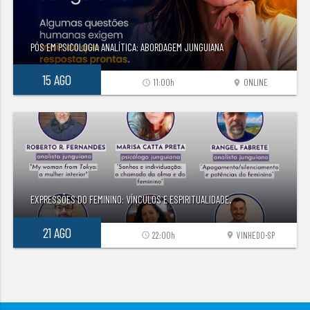
PÓS EM PSICOLOGIA ANALÍTICA: ABORDAGEM JUNGUIANA
15 AGO
11:00h
ONLINE
access_time
location_on
EXPRESSÕES DO FEMININO: VÍNCULOS E ESPIRITUALIDADE.
21 AGO
22:00h
VINHEDO-SP
access_time
location_on