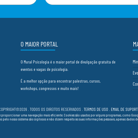
O MAIOR PORTAL
M
Mi
O Mural Psicologia é o maior portal de divulgação gratuita de
eventos e vagas de psicologia.
Ev
É a melhor opção para encontrar palestras, cursos,
Co
workshops, congressos e muito mais!
COPYRIGHT©2026 . TODOS OS DIREITOS RESERVADOS
.
TERMOS DE USO
.
EMAIL DE SUPORT
cia e proporcionar uma navegação mais eficiente. Cookies são usados por alguns programas, como Go
ados pelo nosso sistema são sigilosos e não dizem respeito às suas informações pessoais, apenas dados 