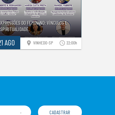
EXPRESSÕES DO FEMININO: VÍNCULOS E
SPIRITUALIDADE.
21 AGO
location_on
access_time
VINHEDO-SP
22:00h
▼