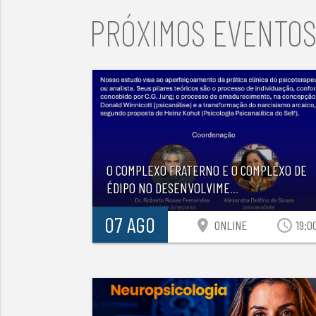
PRÓXIMOS EVENTO
O COMPLEXO FRATERNO E O COMPLEXO DE
ÉDIPO NO DESENVOLVIME
...
07 AGO
location_on
access_time
ONLINE
19:0