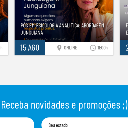
PÓS EM PSICOLOGIA ANALÍTICA: ABORDAGEM
JUNGUIANA
E
15 AGO
location_on
access_time
0h
ONLINE
11:00h
Receba novidades e promoções ;)