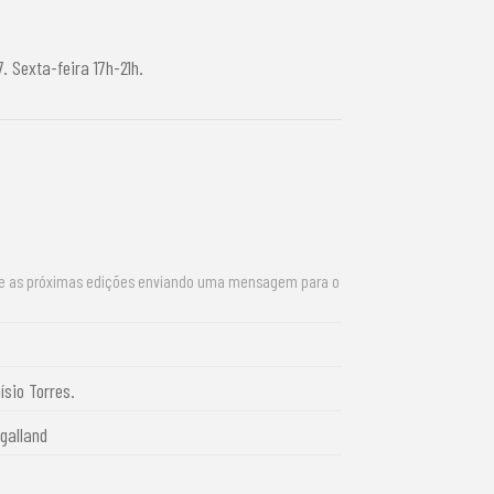
7. Sexta-feira 17h-21h.
re as próximas edições enviando uma mensagem para o
ísio Torres.
galland