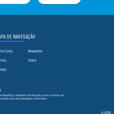
APA DE NAVEGAÇÃO
nha Conta
Newsletter
entos
Sobre
ntato
E
ogle Anayltics, coletando informações, como o número de
de acesso que o seu navegador nos fornece.
AJUDA