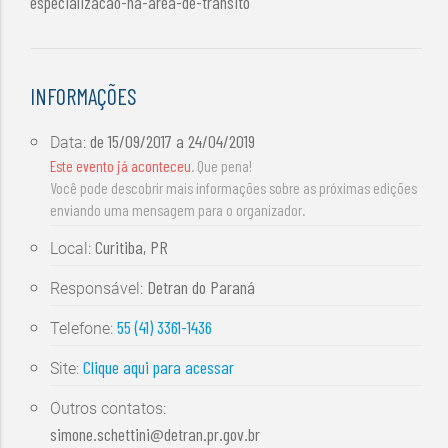
especializacao-na-area-de-transito
INFORMAÇÕES
de
15/09/2017
a
24/04/2019
Data:
Este evento já aconteceu
. Que pena!
Você pode descobrir mais informações sobre as próximas edições
enviando uma mensagem para o organizador.
Curitiba, PR
Local:
Detran do Paraná
Responsável:
55 (41) 3361-1436
Telefone:
Clique aqui para acessar
Site:
Outros contatos:
simone.schettini@detran.pr.gov.br