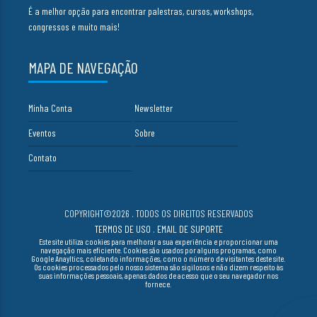
É a melhor opção para encontrar palestras, cursos, workshops,
congressos e muito mais!
MAPA DE NAVEGAÇÃO
Minha Conta
Newsletter
Eventos
Sobre
Contato
COPYRIGHT©2026 . TODOS OS DIREITOS RESERVADOS
TERMOS DE USO
.
EMAIL DE SUPORTE
Este site utiliza cookies para melhorar a sua experiência e proporcionar uma
navegação mais eficiente. Cookies são usados por alguns programas, como
Google Anayltics, coletando informações, como o número de visitantes deste site.
Os cookies processados pelo nosso sistema são sigilosos e não dizem respeito às
suas informações pessoais, apenas dados de acesso que o seu navegador nos
fornece.