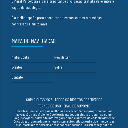
O Mural Psicologia é o maior portal de divulgação gratuita de eventos e
vagas de psicologia.
É a melhor opção para encontrar palestras, cursos, workshops,
congressos e muito mais!
MAPA DE NAVEGAÇÃO
Minha Conta
Newsletter
Eventos
Sobre
Contato
COPYRIGHT©2026 . TODOS OS DIREITOS RESERVADOS
TERMOS DE USO
.
EMAIL DE SUPORTE
Este site utiliza cookies para melhorar a sua experiência e proporcionar uma
navegação mais eficiente. Cookies são usados por alguns programas, como
Google Anayltics, coletando informações, como o número de visitantes deste site.
Os cookies processados pelo nosso sistema são sigilosos e não dizem respeito às
suas informações pessoais, apenas dados de acesso que o seu navegador nos
fornece.