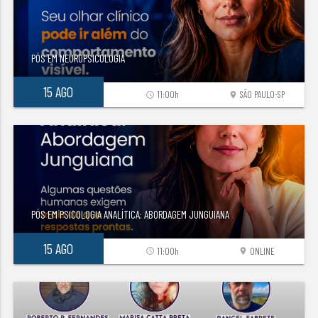
PÓS EM NEUROPSICOLOGIA
15 AGO
11:00h
SÃO PAULO-SP
access_time
location_on
PÓS EM PSICOLOGIA ANALÍTICA: ABORDAGEM JUNGUIANA
15 AGO
11:00h
ONLINE
access_time
location_on