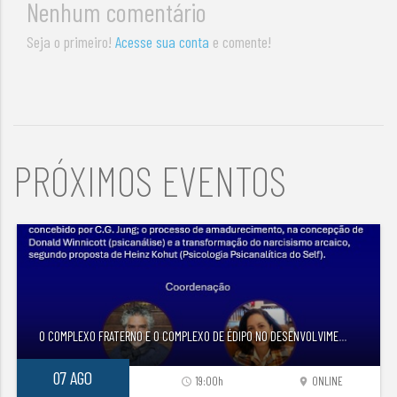
Nenhum comentário
Seja o primeiro!
Acesse sua conta
e comente!
PRÓXIMOS EVENTOS
O COMPLEXO FRATERNO E O COMPLEXO DE ÉDIPO NO DESENVOLVIME
...
07 AGO
19:00h
ONLINE
access_time
location_on