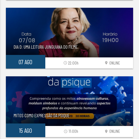
DIA D: UMA LEITURA JUNGUIANA DO FILME
07 AGO
22:00h
ONLINE
access_time
location_on
MITOS COMO EXPRESSÃO DA PSIQUE
15 AGO
11:00h
ONLINE
access_time
location_on