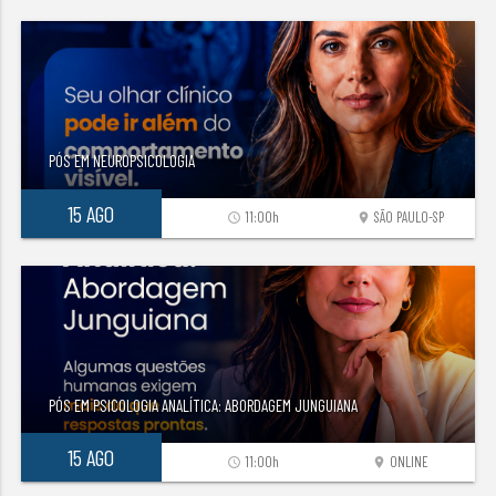
PÓS EM NEUROPSICOLOGIA
15 AGO
11:00h
SÃO PAULO-SP
access_time
location_on
PÓS EM PSICOLOGIA ANALÍTICA: ABORDAGEM JUNGUIANA
15 AGO
11:00h
ONLINE
access_time
location_on