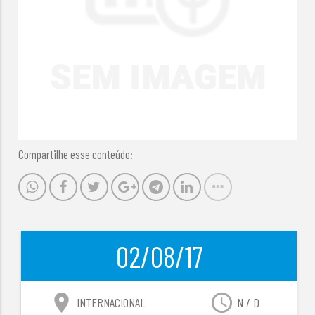
Compartilhe esse conteúdo:
02/08/17
location_on
access_time
INTERNACIONAL
N / D