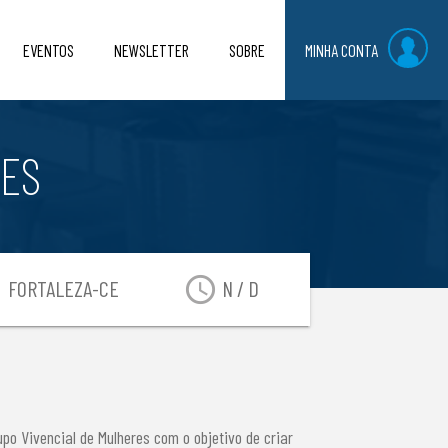
EVENTOS
NEWSLETTER
SOBRE
MINHA CONTA
RES
on
access_time
FORTALEZA-CE
N / D
po Vivencial de Mulheres com o objetivo de criar