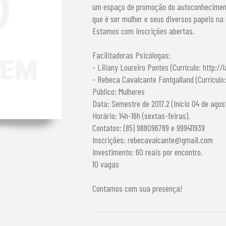
um espaço de promoção do autoconhecimento
que é ser mulher e seus diversos papeis na
Estamos com inscrições abertas.
Facilitadoras Psicólogas:
- Liliany Loureiro Pontes (Currículo: http:/
- Rebeca Cavalcante Fontgalland (Currículo
Público: Mulheres
Data: Semestre de 2017.2 (Início 04 de agos
Horário: 14h-16h (sextas-feiras).
Contatos: (85) 988096789 e 999411939
Inscrições:
rebecavalcante@gmail.com
Investimento: 60 reais por encontro.
10 vagas
Contamos com sua presença!