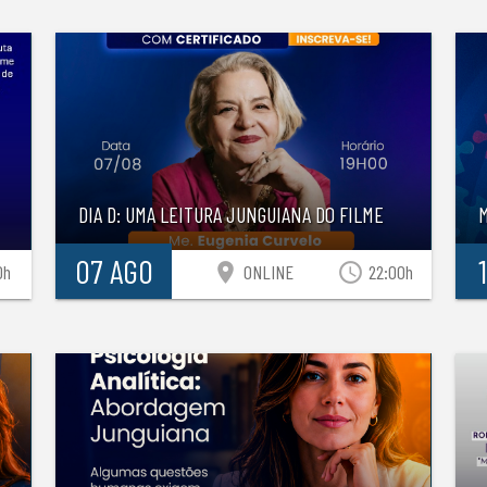
DIA D: UMA LEITURA JUNGUIANA DO FILME
07 AGO
location_on
access_time
0h
ONLINE
22:00h