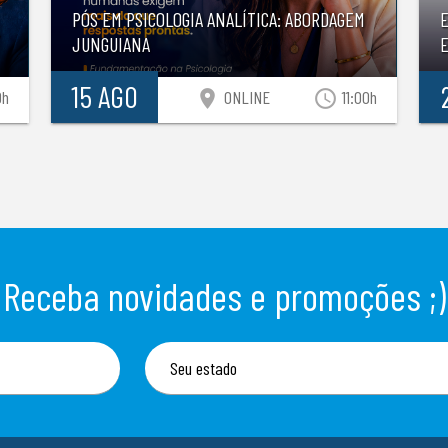
PÓS EM PSICOLOGIA ANALÍTICA: ABORDAGEM
JUNGUIANA
E
15 AGO
location_on
access_time
0h
ONLINE
11:00h
Receba novidades e promoções ;)