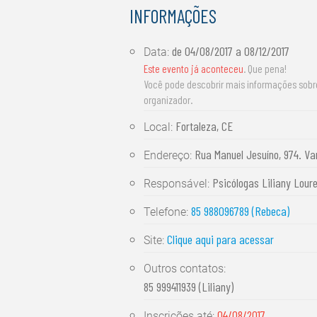
INFORMAÇÕES
de
04/08/2017
a
08/12/2017
Data:
Este evento já aconteceu
. Que pena!
Você pode descobrir mais informações sob
organizador.
Fortaleza, CE
Local:
Rua Manuel Jesuíno, 974. Va
Endereço:
Psicólogas Liliany Lour
Responsável:
85 988096789 (Rebeca)
Telefone:
Clique aqui para acessar
Site:
Outros contatos:
85 999411939 (Liliany)
04/08/2017
Inscrições até: