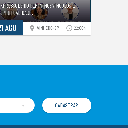
EXPRESSÕES DO FEMININO: VÍNCULOS E
SPIRITUALIDADE.
21 AGO
location_on
access_time
VINHEDO-SP
22:00h
▼