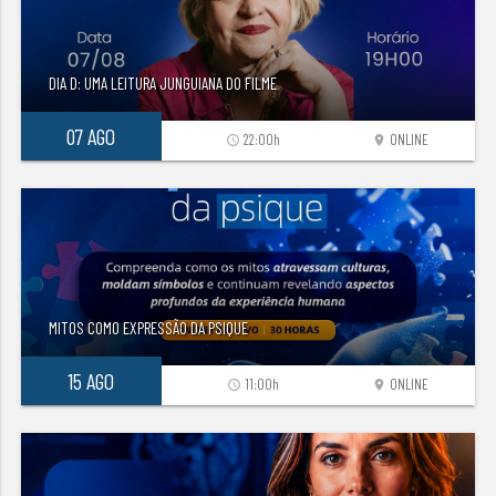
DIA D: UMA LEITURA JUNGUIANA DO FILME
07 AGO
22:00h
ONLINE
access_time
location_on
MITOS COMO EXPRESSÃO DA PSIQUE
15 AGO
11:00h
ONLINE
access_time
location_on