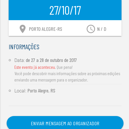
27/10/17
location_on
access_time
PORTO ALEGRE-RS
N / D
INFORMAÇÕES
de
27 a 28 de outubro de 2017
Data:
Este evento já aconteceu
. Que pena!
Você pode descobrir mais informações sobre as próximas edições
enviando uma mensagem para o organizador.
Porto Alegre, RS
Local:
ENVIAR MENSAGEM AO ORGANIZADOR