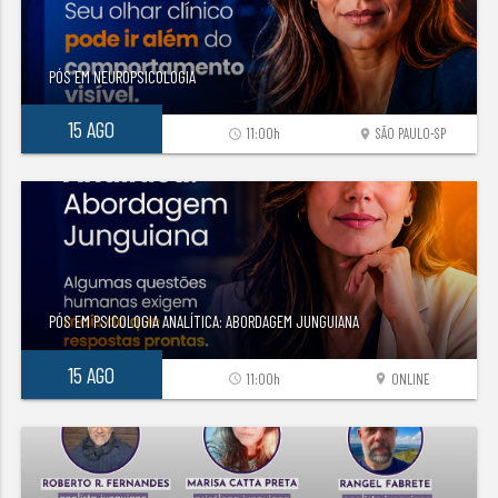
PÓS EM NEUROPSICOLOGIA
15 AGO
11:00h
SÃO PAULO-SP
access_time
location_on
PÓS EM PSICOLOGIA ANALÍTICA: ABORDAGEM JUNGUIANA
15 AGO
11:00h
ONLINE
access_time
location_on