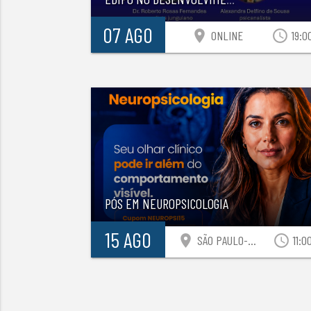
07 AGO
location_on
access_time
ONLINE
19:0
PÓS EM NEUROPSICOLOGIA
15 AGO
location_on
access_time
SÃO PAULO-SP
11:0