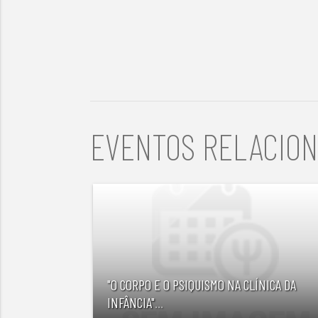
EVENTOS RELACIO
"O CORPO E O PSIQUISMO NA CLÍNICA DA
INFÂNCIA"
...