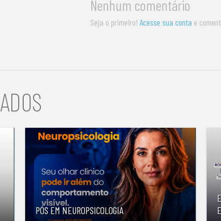
Nenhum comentário
Seja o primeiro!
Acesse sua conta
e coment
NADOS
PÓS EM NEUROPSICOLOGIA
E