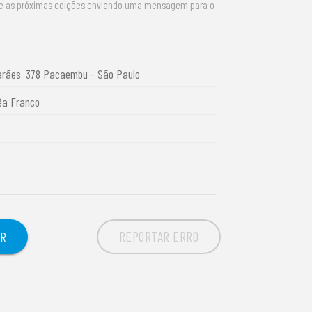
re as próximas edições enviando uma mensagem para o
arães, 378 Pacaembu - São Paulo
êa Franco
REPORTAR ERRO
OR