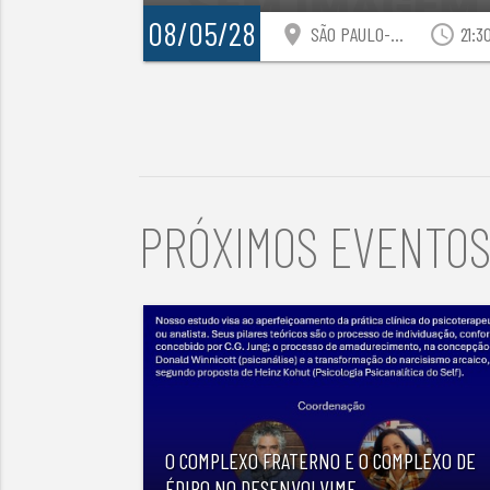
08/05/28
location_on
access_time
SÃO PAULO-SP
21:3
PRÓXIMOS EVENTO
O COMPLEXO FRATERNO E O COMPLEXO DE
ÉDIPO NO DESENVOLVIME
...