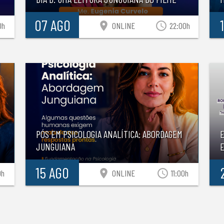
07 AGO
location_on
access_time
0h
ONLINE
22:00h
PÓS EM PSICOLOGIA ANALÍTICA: ABORDAGEM
JUNGUIANA
E
15 AGO
location_on
access_time
0h
ONLINE
11:00h