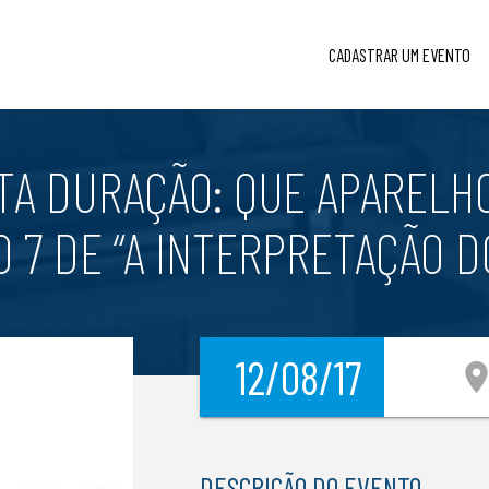
CADASTRAR UM EVENTO
TA DURAÇÃO: QUE APARELH
O 7 DE “A INTERPRETAÇÃO D
12/08/17
location_
DESCRIÇÃO DO EVENTO