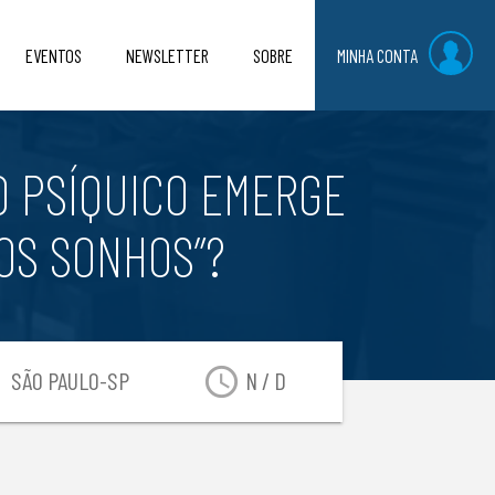
EVENTOS
NEWSLETTER
SOBRE
MINHA CONTA
O PSÍQUICO EMERGE
OS SONHOS”?
on
access_time
SÃO PAULO-SP
N / D