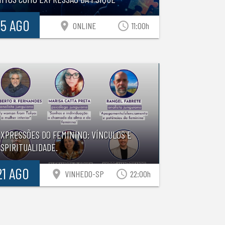
15 AGO
location_on
access_time
ONLINE
11:00h
EXPRESSÕES DO FEMININO: VÍNCULOS E
SPIRITUALIDADE.
21 AGO
location_on
access_time
VINHEDO-SP
22:00h