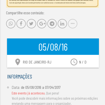
Compartilhe esse conteúdo:
05/08/16
location_on
access_time
RIO DE JANEIRO-RJ
N / D
INFORMAÇÕES
de
05/08/2016
a
07/04/2017
Data:
Este evento já aconteceu
. Que pena!
Você pode descobrir mais informações sobre as próximas edições
enviando uma mensagem para o organizador.