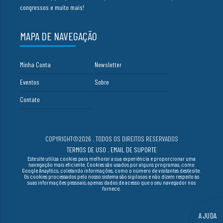
congressos e muito mais!
MAPA DE NAVEGAÇÃO
Minha Conta
Newsletter
Eventos
Sobre
Contato
COPYRIGHT©2026 . TODOS OS DIREITOS RESERVADOS
TERMOS DE USO
.
EMAIL DE SUPORTE
Este site utiliza cookies para melhorar a sua experiência e proporcionar uma
navegação mais eficiente. Cookies são usados por alguns programas, como
Google Anayltics, coletando informações, como o número de visitantes deste site.
Os cookies processados pelo nosso sistema são sigilosos e não dizem respeito às
suas informações pessoais, apenas dados de acesso que o seu navegador nos
fornece.
AJUDA