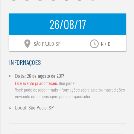
26/08/17
location_on
access_time
SÃO PAULO-SP
N / D
INFORMAÇÕES
26 de agosto de 2017
Data:
Este evento já aconteceu
. Que pena!
Você pode descobrir mais informações sobre as próximas edições
enviando uma mensagem para o organizador.
São Paulo, SP
Local: