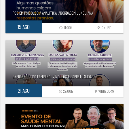
PÓS EM PSICOLOGIA ANALÍTICA: ABORDAGEM JUNGUIANA
15 AGO
11:00h
ONLINE
access_time
location_on
EXPRESSÕES DO FEMININO: VÍNCULOS E ESPIRITUALIDADE.
21 AGO
22:00h
VINHEDO-SP
access_time
location_on