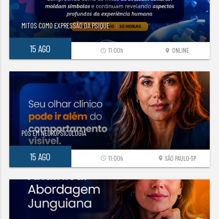
MITOS COMO EXPRESSÃO DA PSIQUE
15 AGO
11:00h
ONLINE
access_time
location_on
PÓS EM NEUROPSICOLOGIA
15 AGO
11:00h
SÃO PAULO-SP
access_time
location_on