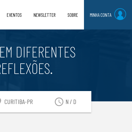
EVENTOS
NEWSLETTER
SOBRE
MINHA CONTA
 EM DIFERENTES
REFLEXÕES.
n_on
access_time
CURITIBA-PR
N / D