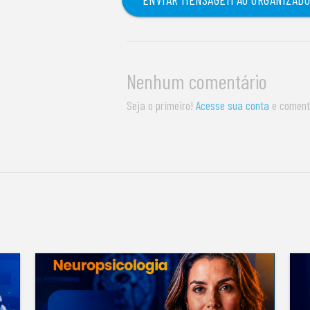
Nenhum comentário
Seja o primeiro!
Acesse sua conta
e coment
S