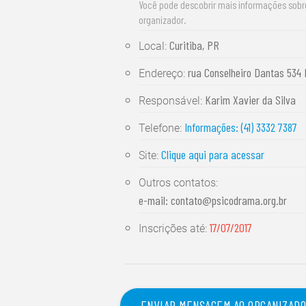
Você pode descobrir mais informações sob
organizador.
Curitiba, PR
Local:
rua Conselheiro Dantas 534 
Endereço:
Karim Xavier da Silva
Responsável:
Informações: (41) 3332 7387
Telefone:
Clique aqui para acessar
Site:
Outros contatos:
e-mail:
contato@psicodrama.org.br
17/07/2017
Inscrições até:
ENVIAR MENSAGEM AO ORGANIZAD