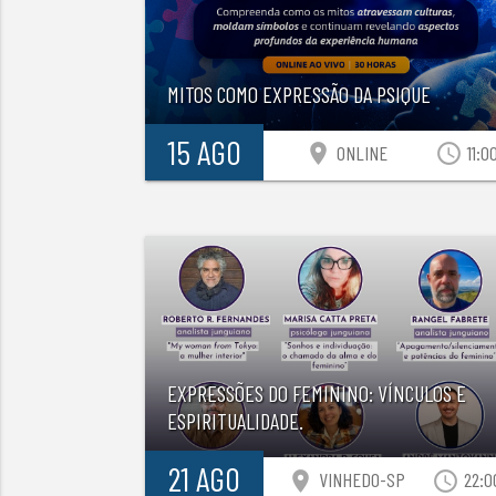
MITOS COMO EXPRESSÃO DA PSIQUE
15 AGO
location_on
access_time
ONLINE
11:0
EXPRESSÕES DO FEMININO: VÍNCULOS E
ESPIRITUALIDADE.
21 AGO
location_on
access_time
VINHEDO-SP
22:0