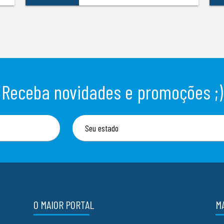
Receba novidades e promoções ;)
O MAIOR PORTAL
M