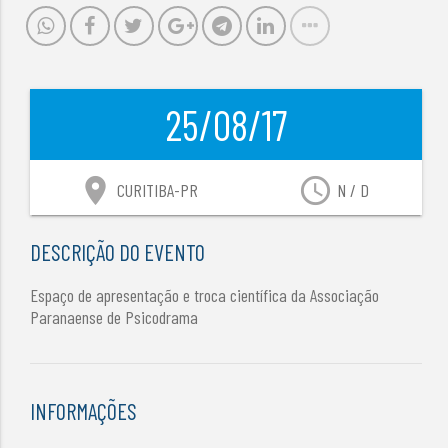
25/08/17
location_on
access_time
CURITIBA-PR
N / D
DESCRIÇÃO DO EVENTO
Espaço de apresentação e troca científica da Associação
Paranaense de Psicodrama
INFORMAÇÕES