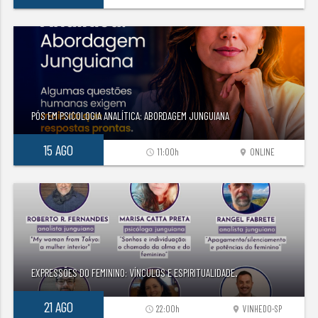
PÓS EM PSICOLOGIA ANALÍTICA: ABORDAGEM JUNGUIANA
15 AGO
11:00h
ONLINE
access_time
location_on
EXPRESSÕES DO FEMININO: VÍNCULOS E ESPIRITUALIDADE.
21 AGO
22:00h
VINHEDO-SP
access_time
location_on