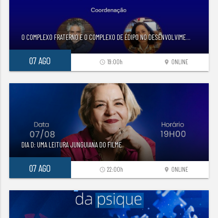
O COMPLEXO FRATERNO E O COMPLEXO DE ÉDIPO NO DESENVOLVIME
...
07 AGO
19:00h
ONLINE
access_time
location_on
DIA D: UMA LEITURA JUNGUIANA DO FILME
07 AGO
22:00h
ONLINE
access_time
location_on