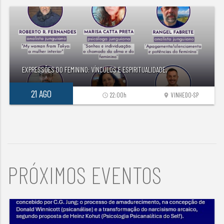
EXPRESSÕES DO FEMININO: VÍNCULOS E ESPIRITUALIDADE.
21 AGO
22:00h
VINHEDO-SP
access_time
location_on
PRÓXIMOS EVENTOS