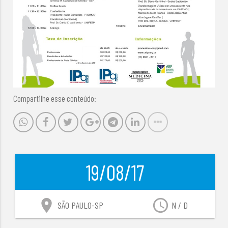
Compartilhe esse conteúdo:
19/08/17
location_on
access_time
SÃO PAULO-SP
N / D