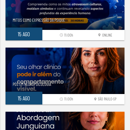
MITOS COMO EXPRESSÃO DA PSIQUE
15 AGO
11:00h
ONLINE
access_time
location_on
PÓS EM NEUROPSICOLOGIA
15 AGO
11:00h
SÃO PAULO-SP
access_time
location_on