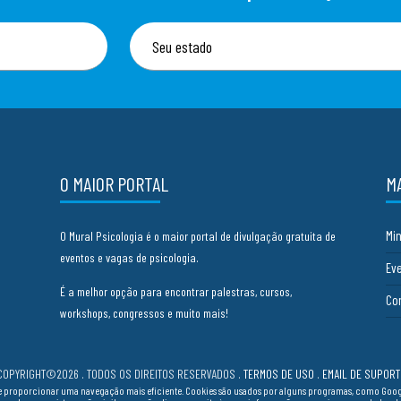
O MAIOR PORTAL
M
Mi
O Mural Psicologia é o maior portal de divulgação gratuita de
eventos e vagas de psicologia.
Ev
É a melhor opção para encontrar palestras, cursos,
Co
workshops, congressos e muito mais!
COPYRIGHT©2026 . TODOS OS DIREITOS RESERVADOS
.
TERMOS DE USO
.
EMAIL DE SUPORT
cia e proporcionar uma navegação mais eficiente. Cookies são usados por alguns programas, como Go