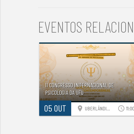
EVENTOS RELACIO
II CONGRESSO INTERNACIONAL DE
PSICOLOGIA DA UFU
05 OUT
location_on
access_time
UBERLÂNDIA-MG
11:0