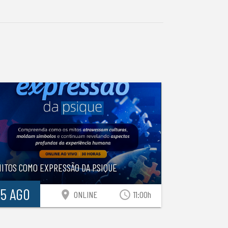
MITOS COMO EXPRESSÃO DA PSIQUE
15 AGO
location_on
access_time
ONLINE
11:00h