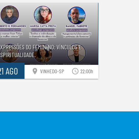
EXPRESSÕES DO FEMININO: VÍNCULOS E
SPIRITUALIDADE.
21 AGO
location_on
access_time
VINHEDO-SP
22:00h