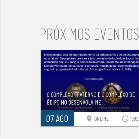
PRÓXIMOS EVENTO
O COMPLEXO FRATERNO E O COMPLEXO DE
ÉDIPO NO DESENVOLVIME
...
07 AGO
location_on
access_time
ONLINE
19:0