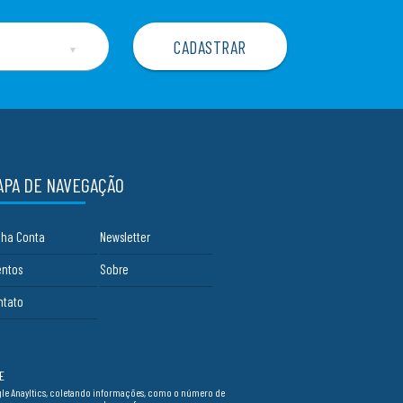
▼
APA DE NAVEGAÇÃO
nha Conta
Newsletter
entos
Sobre
ntato
E
ogle Anayltics, coletando informações, como o número de