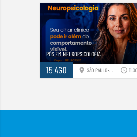
PÓS EM NEUROPSICOLOGIA
15 AGO
location_on
access_time
SÃO PAULO-SP
11:0