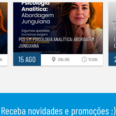
PÓS EM PSICOLOGIA ANALÍTICA: ABORDAGEM
JUNGUIANA
E
15 AGO
location_on
access_time
0h
ONLINE
11:00h
Receba novidades e promoções ;)