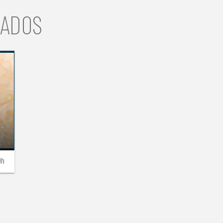
NADOS
0h