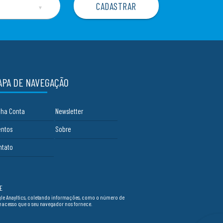
▼
APA DE NAVEGAÇÃO
nha Conta
Newsletter
entos
Sobre
ntato
E
ogle Anayltics, coletando informações, como o número de
de acesso que o seu navegador nos fornece.