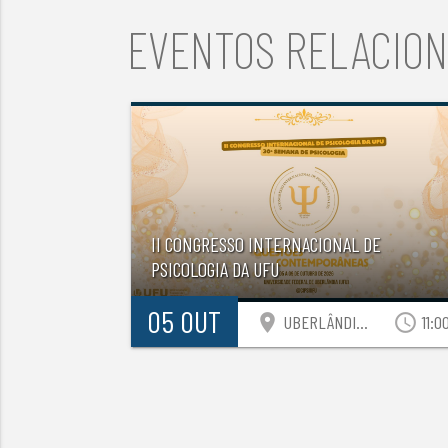
EVENTOS RELACIO
II CONGRESSO INTERNACIONAL DE
PSICOLOGIA DA UFU
05 OUT
location_on
access_time
UBERLÂNDIA-MG
11:0