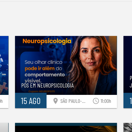
S
P
PÓS EM NEUROPSICOLOGIA
15 AGO
location_on
access_time
0h
SÃO PAULO-SP
11:00h