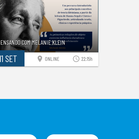
PENSANDO COM MELANIE KLEIN
11 SET
location_on
access_time
ONLINE
22:15h