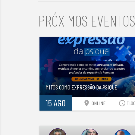
PRÓXIMOS EVENTO
MITOS COMO EXPRESSÃO DA PSIQUE
15 AGO
location_on
access_time
ONLINE
11:0