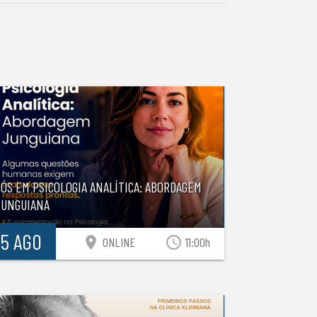
ÓS EM PSICOLOGIA ANALÍTICA: ABORDAGEM
JUNGUIANA
15 AGO
location_on
access_time
ONLINE
11:00h