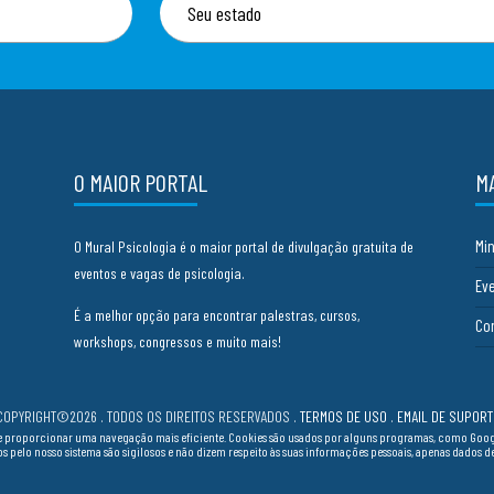
O MAIOR PORTAL
M
Mi
O Mural Psicologia é o maior portal de divulgação gratuita de
eventos e vagas de psicologia.
Ev
É a melhor opção para encontrar palestras, cursos,
Co
workshops, congressos e muito mais!
COPYRIGHT©2026 . TODOS OS DIREITOS RESERVADOS
.
TERMOS DE USO
.
EMAIL DE SUPORT
cia e proporcionar uma navegação mais eficiente. Cookies são usados por alguns programas, como Go
ados pelo nosso sistema são sigilosos e não dizem respeito às suas informações pessoais, apenas dados 