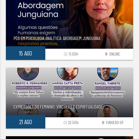
PÓS EM PSICOLOGIA ANALÍTICA: ABORDAGEM JUNGUIANA
15 AGO
11:00h
ONLINE
access_time
location_on
EXPRESSÕES DO FEMININO: VÍNCULOS E ESPIRITUALIDADE.
21 AGO
22:00h
VINHEDO-SP
access_time
location_on