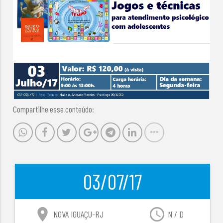
Compartilhe esse conteúdo:
03/07/17
location_on
access_time
NOVA IGUAÇU-RJ
N / D