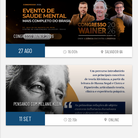
CONGRESSO WAINER 2026
27 AGO
16:00h
SALVADOR-BA
access_time
location_on
PENSANDO COM MELANIE KLEIN
11 SET
22:15h
ONLINE
access_time
location_on