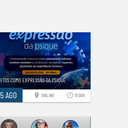
MITOS COMO EXPRESSÃO DA PSIQUE
15 AGO
location_on
access_time
ONLINE
11:00h