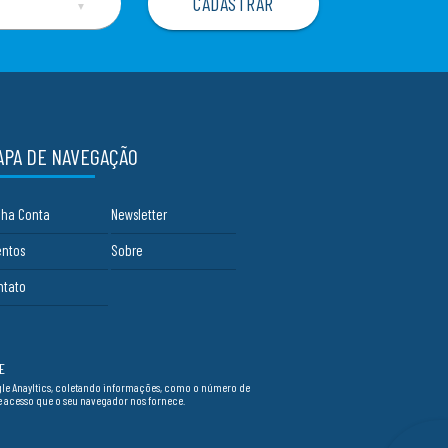
▼
APA DE NAVEGAÇÃO
nha Conta
Newsletter
entos
Sobre
ntato
E
ogle Anayltics, coletando informações, como o número de
de acesso que o seu navegador nos fornece.