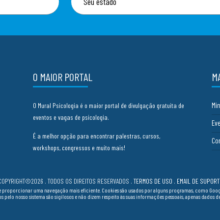
O MAIOR PORTAL
M
Mi
O Mural Psicologia é o maior portal de divulgação gratuita de
eventos e vagas de psicologia.
Ev
É a melhor opção para encontrar palestras, cursos,
Co
workshops, congressos e muito mais!
COPYRIGHT©2026 . TODOS OS DIREITOS RESERVADOS
.
TERMOS DE USO
.
EMAIL DE SUPORT
cia e proporcionar uma navegação mais eficiente. Cookies são usados por alguns programas, como Go
ados pelo nosso sistema são sigilosos e não dizem respeito às suas informações pessoais, apenas dados 