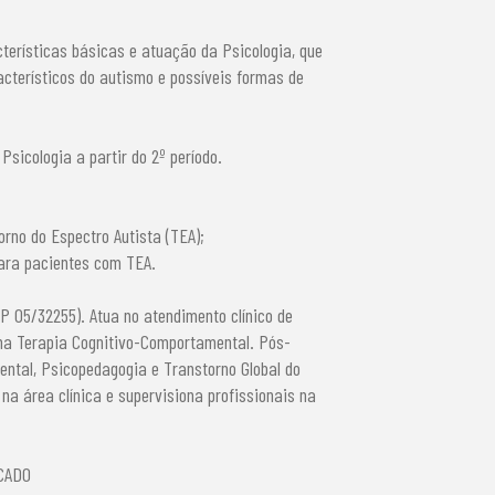
terísticas básicas e atuação da Psicologia, que
acterísticos do autismo e possíveis formas de
sicologia a partir do 2º período.
orno do Espectro Autista (TEA);
para pacientes com TEA.
P 05/32255). Atua no atendimento clínico de
 na Terapia Cognitivo-Comportamental. Pós-
ntal, Psicopedagogia e Transtorno Global do
na área clínica e supervisiona profissionais na
ICADO