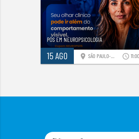
PÓS EM NEUROPSICOLOGIA
15 AGO
location_on
access_time
SÃO PAULO-SP
11:0