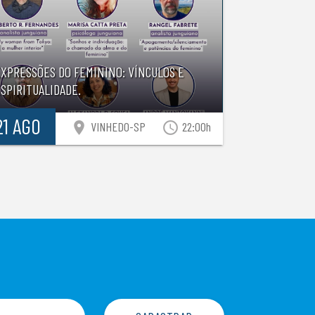
EXPRESSÕES DO FEMININO: VÍNCULOS E
SPIRITUALIDADE.
21 AGO
location_on
access_time
VINHEDO-SP
22:00h