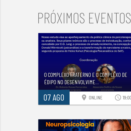
PRÓXIMOS EVENTO
O COMPLEXO FRATERNO E O COMPLEXO DE
ÉDIPO NO DESENVOLVIME
...
07 AGO
location_on
access_time
ONLINE
19:0