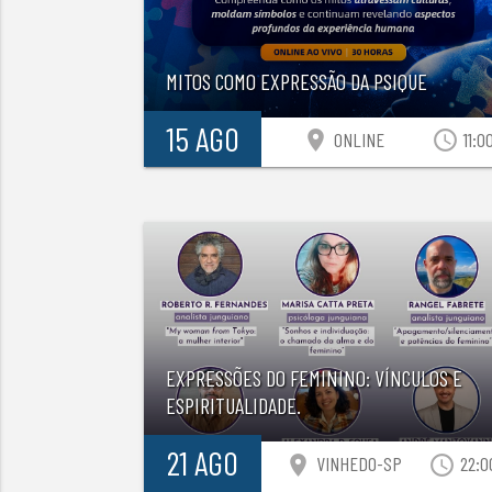
MITOS COMO EXPRESSÃO DA PSIQUE
15 AGO
location_on
access_time
ONLINE
11:0
EXPRESSÕES DO FEMININO: VÍNCULOS E
ESPIRITUALIDADE.
21 AGO
location_on
access_time
VINHEDO-SP
22:0