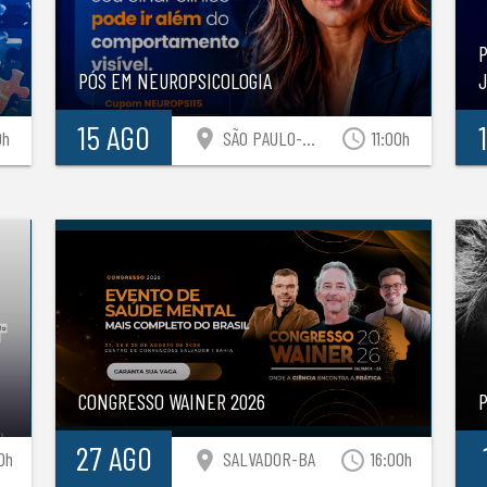
P
PÓS EM NEUROPSICOLOGIA
15 AGO
location_on
access_time
0h
SÃO PAULO-SP
11:00h
CONGRESSO WAINER 2026
27 AGO
location_on
access_time
0h
SALVADOR-BA
16:00h