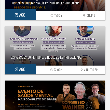
PÓS EM PSICOLOGIA ANALÍTICA: ABORDAGEM JUNGUIANA
15 AGO
11:00h
ONLINE
access_time
location_on
EXPRESSÕES DO FEMININO: VÍNCULOS E ESPIRITUALIDADE.
21 AGO
22:00h
VINHEDO-SP
access_time
location_on