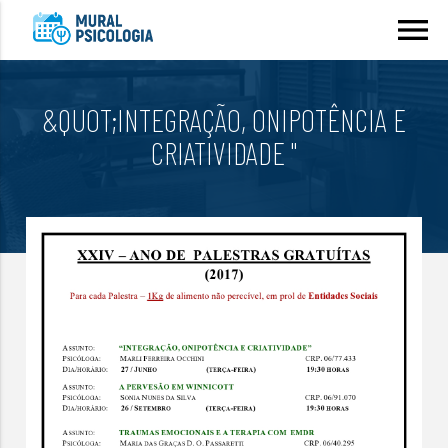
menu
&QUOT;INTEGRAÇÃO, ONIPOTÊNCIA E
CRIATIVIDADE "