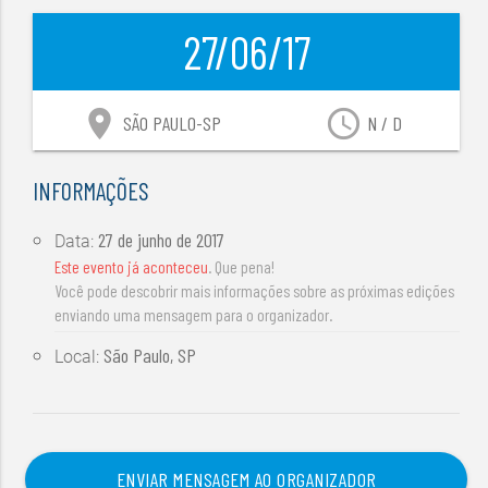
27/06/17
location_on
access_time
SÃO PAULO-SP
N / D
INFORMAÇÕES
27 de junho de 2017
Data:
Este evento já aconteceu
. Que pena!
Você pode descobrir mais informações sobre as próximas edições
enviando uma mensagem para o organizador.
São Paulo, SP
Local:
ENVIAR MENSAGEM AO ORGANIZADOR