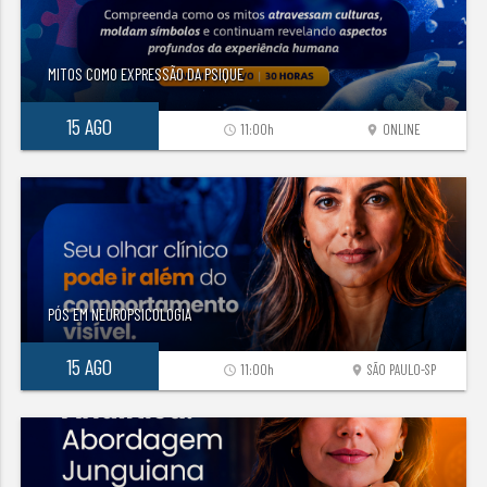
MITOS COMO EXPRESSÃO DA PSIQUE
15 AGO
11:00h
ONLINE
access_time
location_on
PÓS EM NEUROPSICOLOGIA
15 AGO
11:00h
SÃO PAULO-SP
access_time
location_on