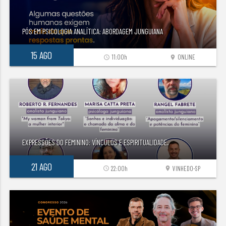
PÓS EM PSICOLOGIA ANALÍTICA: ABORDAGEM JUNGUIANA
15 AGO
11:00h
ONLINE
access_time
location_on
EXPRESSÕES DO FEMININO: VÍNCULOS E ESPIRITUALIDADE.
21 AGO
22:00h
VINHEDO-SP
access_time
location_on