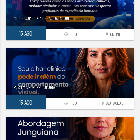
MITOS COMO EXPRESSÃO DA PSIQUE
15 AGO
11:00h
ONLINE
access_time
location_on
PÓS EM NEUROPSICOLOGIA
15 AGO
11:00h
SÃO PAULO-SP
access_time
location_on