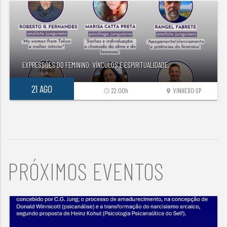
EXPRESSÕES DO FEMININO: VÍNCULOS E ESPIRITUALIDADE.
21 AGO
22:00h
VINHEDO-SP
access_time
location_on
PRÓXIMOS EVENTOS