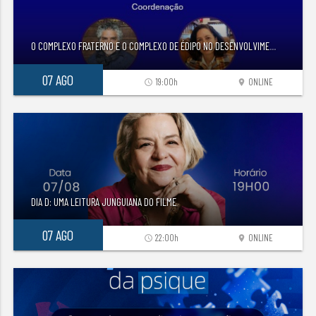
O COMPLEXO FRATERNO E O COMPLEXO DE ÉDIPO NO DESENVOLVIME
...
07 AGO
19:00h
ONLINE
access_time
location_on
DIA D: UMA LEITURA JUNGUIANA DO FILME
07 AGO
22:00h
ONLINE
access_time
location_on