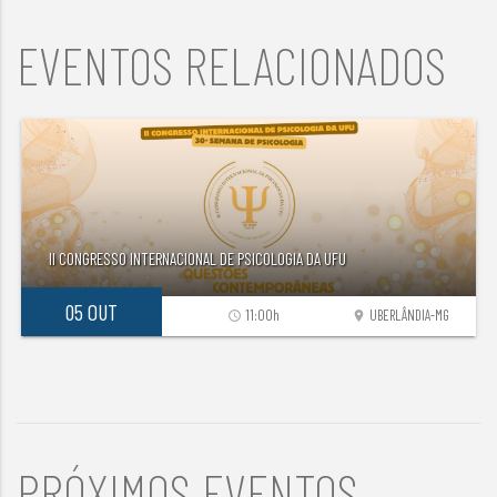
EVENTOS RELACIONADOS
II CONGRESSO INTERNACIONAL DE PSICOLOGIA DA UFU
05 OUT
11:00h
UBERLÂNDIA-MG
access_time
location_on
PRÓXIMOS EVENTOS