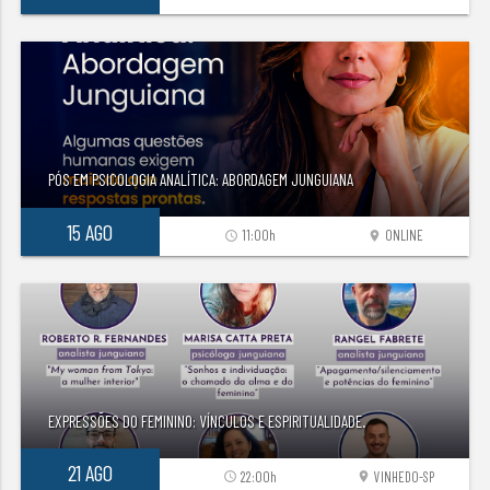
PÓS EM PSICOLOGIA ANALÍTICA: ABORDAGEM JUNGUIANA
15 AGO
11:00h
ONLINE
access_time
location_on
EXPRESSÕES DO FEMININO: VÍNCULOS E ESPIRITUALIDADE.
21 AGO
22:00h
VINHEDO-SP
access_time
location_on