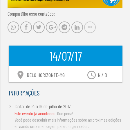
Compartilhe esse conteúdo:
14/07/17
location_on
access_time
BELO HORIZONTE-MG
N / D
INFORMAÇÕES
de
14 a 16 de julho de 2017
Data:
Este evento já aconteceu
. Que pena!
Você pode descobrir mais informações sobre as próximas edições
enviando uma mensagem para o organizador.