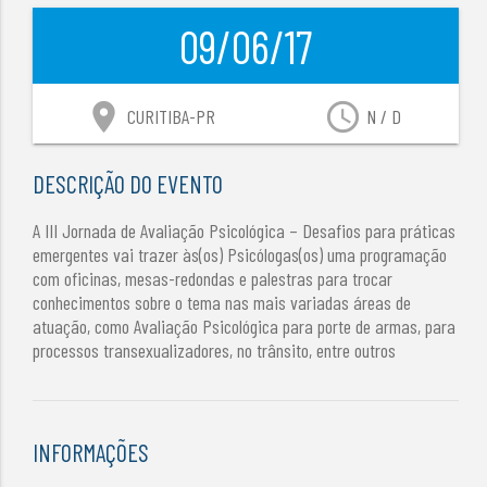
09/06/17
location_on
access_time
CURITIBA-PR
N / D
DESCRIÇÃO DO EVENTO
A III Jornada de Avaliação Psicológica – Desafios para práticas
emergentes vai trazer às(os) Psicólogas(os) uma programação
com oficinas, mesas-redondas e palestras para trocar
conhecimentos sobre o tema nas mais variadas áreas de
atuação, como Avaliação Psicológica para porte de armas, para
processos transexualizadores, no trânsito, entre outros
INFORMAÇÕES