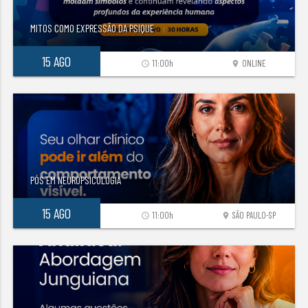
MITOS COMO EXPRESSÃO DA PSIQUE
15 AGO
11:00h
ONLINE
access_time
location_on
PÓS EM NEUROPSICOLOGIA
15 AGO
11:00h
SÃO PAULO-SP
access_time
location_on