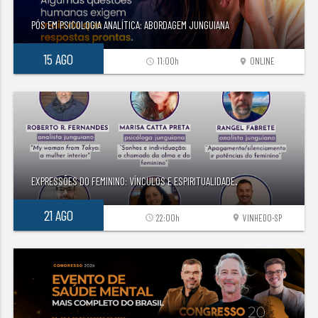
PÓS EM PSICOLOGIA ANALÍTICA: ABORDAGEM JUNGUIANA
15 AGO
11:00h
ONLINE
access_time
location_on
EXPRESSÕES DO FEMININO: VÍNCULOS E ESPIRITUALIDADE.
21 AGO
22:00h
VINHEDO-SP
access_time
location_on