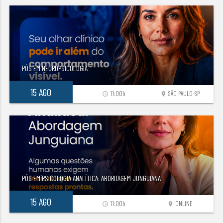
PÓS EM NEUROPSICOLOGIA
15 AGO
11:00h
SÃO PAULO-SP
access_time
location_on
PÓS EM PSICOLOGIA ANALÍTICA: ABORDAGEM JUNGUIANA
15 AGO
11:00h
ONLINE
access_time
location_on