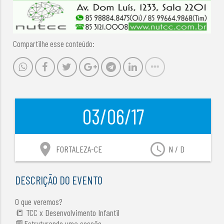
Compartilhe esse conteúdo:
03/06/17
location_on
access_time
FORTALEZA-CE
N / D
DESCRIÇÃO DO EVENTO
O que veremos?
📒 TCC x Desenvolvimento Infantil
📕Estruturando uma sessão