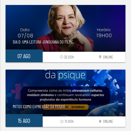
DIA D: UMA LEITURA JUNGUIANA DO FILME
07 AGO
22:00h
ONLINE
access_time
location_on
MITOS COMO EXPRESSÃO DA PSIQUE
15 AGO
11:00h
ONLINE
access_time
location_on