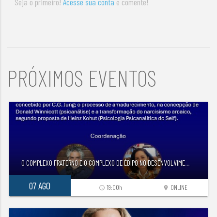
Seja o primeiro!
Acesse sua conta
e comente!
PRÓXIMOS EVENTOS
O COMPLEXO FRATERNO E O COMPLEXO DE ÉDIPO NO DESENVOLVIME
...
07 AGO
19:00h
ONLINE
access_time
location_on