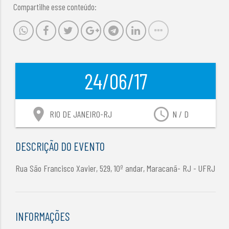
Compartilhe esse conteúdo:
24/06/17
location_on
access_time
RIO DE JANEIRO-RJ
N / D
DESCRIÇÃO DO EVENTO
Rua São Francisco Xavier, 529, 10º andar, Maracanã- RJ - UFRJ
INFORMAÇÕES