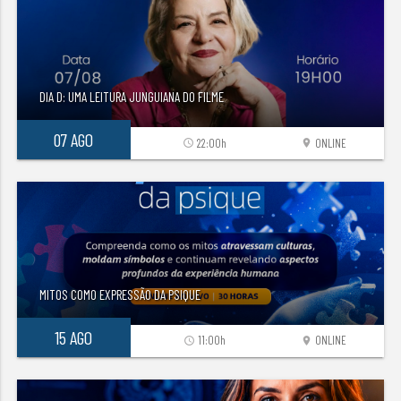
DIA D: UMA LEITURA JUNGUIANA DO FILME
07 AGO
22:00h
ONLINE
access_time
location_on
MITOS COMO EXPRESSÃO DA PSIQUE
15 AGO
11:00h
ONLINE
access_time
location_on