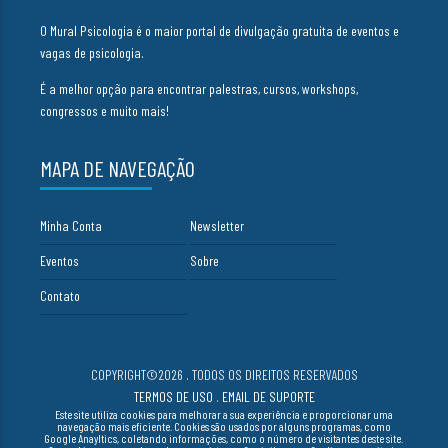
O Mural Psicologia é o maior portal de divulgação gratuita de eventos e
vagas de psicologia.
É a melhor opção para encontrar palestras, cursos, workshops,
congressos e muito mais!
MAPA DE NAVEGAÇÃO
Minha Conta
Newsletter
Eventos
Sobre
Contato
COPYRIGHT©2026 . TODOS OS DIREITOS RESERVADOS
TERMOS DE USO
.
EMAIL DE SUPORTE
Este site utiliza cookies para melhorar a sua experiência e proporcionar uma
navegação mais eficiente. Cookies são usados por alguns programas, como
Google Anayltics, coletando informações, como o número de visitantes deste site.