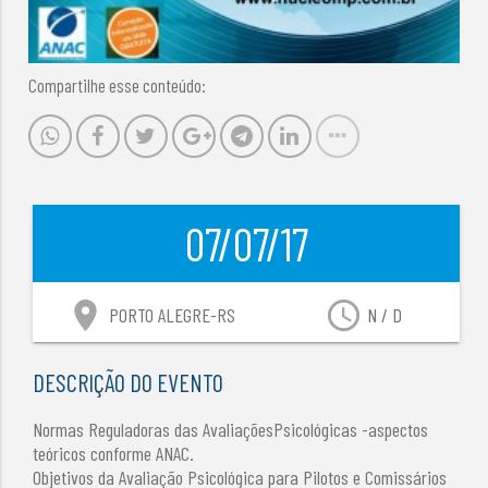
Compartilhe esse conteúdo:
07/07/17
location_on
access_time
PORTO ALEGRE-RS
N / D
DESCRIÇÃO DO EVENTO
Normas Reguladoras das AvaliaçõesPsicológicas -aspectos
teóricos conforme ANAC.
Objetivos da Avaliação Psicológica para Pilotos e Comissários