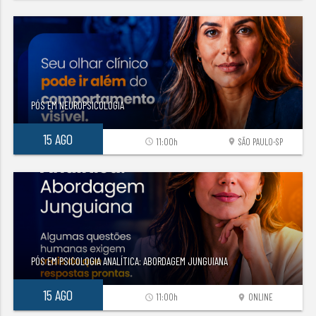
PÓS EM NEUROPSICOLOGIA
15 AGO
11:00h
SÃO PAULO-SP
access_time
location_on
PÓS EM PSICOLOGIA ANALÍTICA: ABORDAGEM JUNGUIANA
15 AGO
11:00h
ONLINE
access_time
location_on