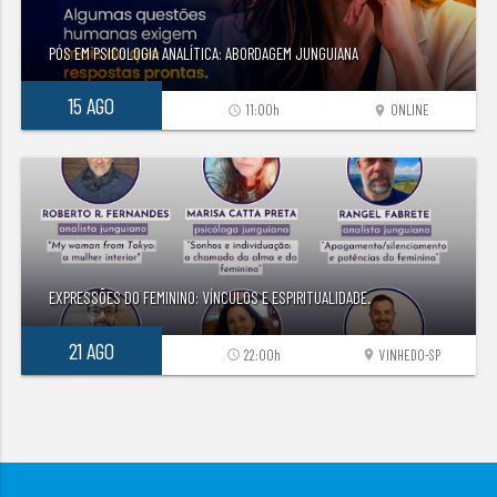
PÓS EM PSICOLOGIA ANALÍTICA: ABORDAGEM JUNGUIANA
15 AGO
11:00h
ONLINE
access_time
location_on
EXPRESSÕES DO FEMININO: VÍNCULOS E ESPIRITUALIDADE.
21 AGO
22:00h
VINHEDO-SP
access_time
location_on