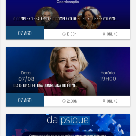
O COMPLEXO FRATERNO E O COMPLEXO DE ÉDIPO NO DESENVOLVIME
...
07 AGO
19:00h
ONLINE
access_time
location_on
DIA D: UMA LEITURA JUNGUIANA DO FILME
07 AGO
22:00h
ONLINE
access_time
location_on