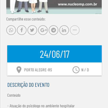
Compartilhe esse conteúdo:
24/06/17
location_on
access_time
PORTO ALEGRE-RS
N / D
DESCRIÇÃO DO EVENTO
Conteúdo
- Atuação do psicólogo no ambiente hospitalar