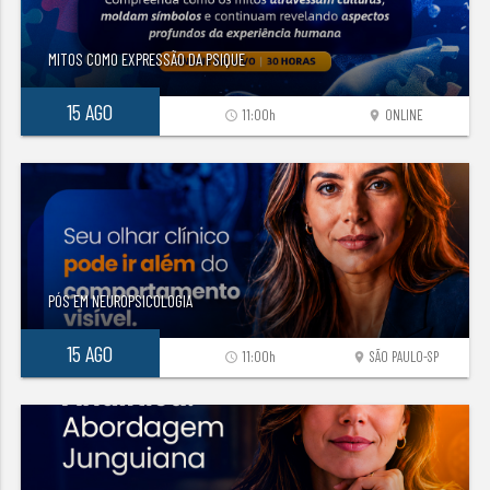
MITOS COMO EXPRESSÃO DA PSIQUE
15 AGO
11:00h
ONLINE
access_time
location_on
PÓS EM NEUROPSICOLOGIA
15 AGO
11:00h
SÃO PAULO-SP
access_time
location_on