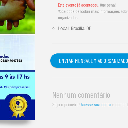
Este evento já aconteceu
. Que pena!
Você pode descobrir mais informações sob
organizador.
Brasília, DF
Local:
ENVIAR MENSAGEM AO ORGANIZAD
Nenhum comentário
Seja o primeiro!
Acesse sua conta
e coment