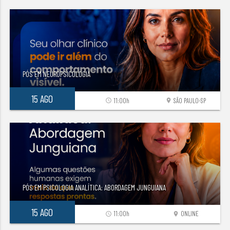
PÓS EM NEUROPSICOLOGIA
15 AGO
11:00h
SÃO PAULO-SP
access_time
location_on
PÓS EM PSICOLOGIA ANALÍTICA: ABORDAGEM JUNGUIANA
15 AGO
11:00h
ONLINE
access_time
location_on