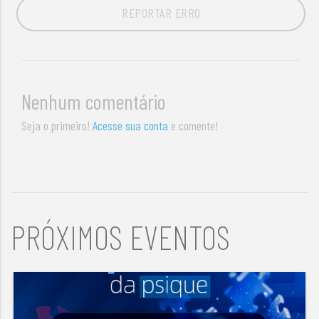
REPORTAR ERRO
Nenhum comentário
Seja o primeiro!
Acesse sua conta
e comente!
PRÓXIMOS EVENTOS