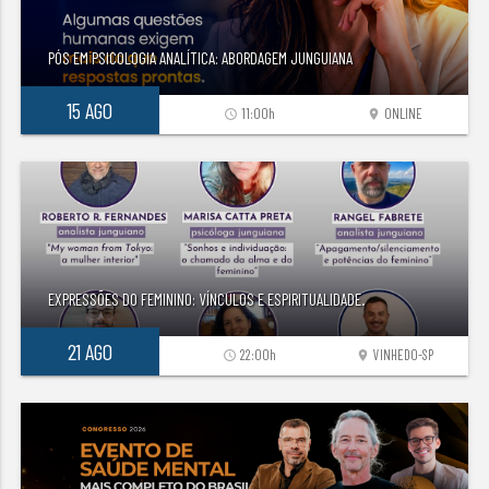
PÓS EM PSICOLOGIA ANALÍTICA: ABORDAGEM JUNGUIANA
15 AGO
11:00h
ONLINE
access_time
location_on
EXPRESSÕES DO FEMININO: VÍNCULOS E ESPIRITUALIDADE.
21 AGO
22:00h
VINHEDO-SP
access_time
location_on