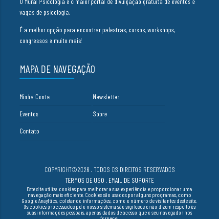
O Mural Psicologia é o maior portal de divulgação gratuita de eventos e
vagas de psicologia.
É a melhor opção para encontrar palestras, cursos, workshops,
congressos e muito mais!
MAPA DE NAVEGAÇÃO
Minha Conta
Newsletter
Eventos
Sobre
Contato
COPYRIGHT©2026 . TODOS OS DIREITOS RESERVADOS
TERMOS DE USO
.
EMAIL DE SUPORTE
Este site utiliza cookies para melhorar a sua experiência e proporcionar uma
navegação mais eficiente. Cookies são usados por alguns programas, como
Google Anayltics, coletando informações, como o número de visitantes deste site.
Os cookies processados pelo nosso sistema são sigilosos e não dizem respeito às
suas informações pessoais, apenas dados de acesso que o seu navegador nos
fornece.