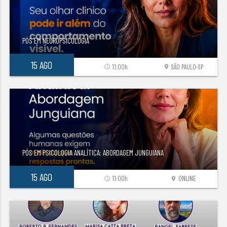
PÓS EM NEUROPSICOLOGIA
15 AGO
11:00h
SÃO PAULO-SP
access_time
location_on
PÓS EM PSICOLOGIA ANALÍTICA: ABORDAGEM JUNGUIANA
15 AGO
11:00h
ONLINE
access_time
location_on