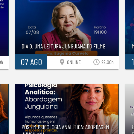
DIA D: UMA LEITURA JUNGUIANA DO FILME
07 AGO
location_on
access_time
0h
ONLINE
22:00h
PÓS EM PSICOLOGIA ANALÍTICA: ABORDAGEM