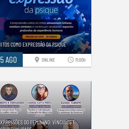
MITOS COMO EXPRESSÃO DA PSIQUE
15 AGO
location_on
access_time
ONLINE
11:00h
EXPRESSÕES DO FEMININO: VÍNCULOS E