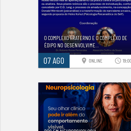
O COMPLEXO FRATERNO E O COMPLEXO DE
ÉDIPO NO DESENVOLVIME
...
07 AGO
location_on
access_time
ONLINE
19:0