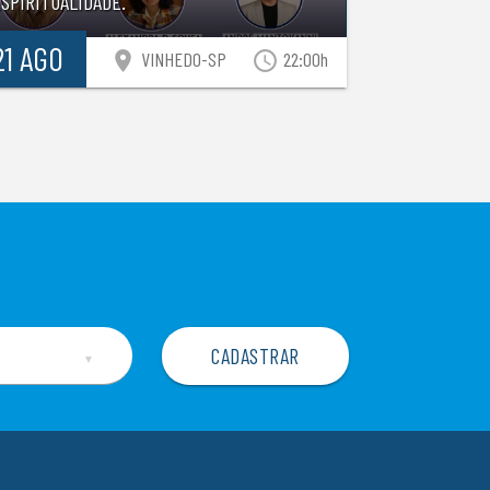
SPIRITUALIDADE.
21 AGO
location_on
access_time
VINHEDO-SP
22:00h
▼