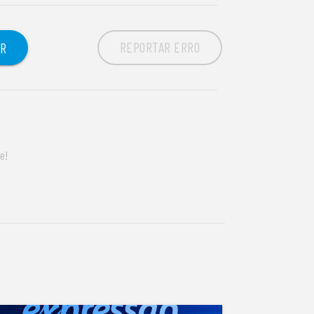
REPORTAR ERRO
OR
e!