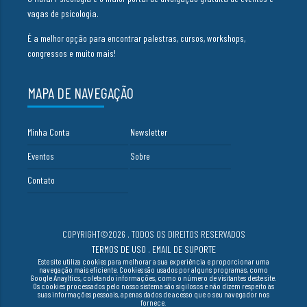
vagas de psicologia.
É a melhor opção para encontrar palestras, cursos, workshops,
congressos e muito mais!
MAPA DE NAVEGAÇÃO
Minha Conta
Newsletter
Eventos
Sobre
Contato
COPYRIGHT©2026 . TODOS OS DIREITOS RESERVADOS
TERMOS DE USO
.
EMAIL DE SUPORTE
Este site utiliza cookies para melhorar a sua experiência e proporcionar uma
navegação mais eficiente. Cookies são usados por alguns programas, como
Google Anayltics, coletando informações, como o número de visitantes deste site.
Os cookies processados pelo nosso sistema são sigilosos e não dizem respeito às
suas informações pessoais, apenas dados de acesso que o seu navegador nos
fornece.