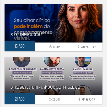
PÓS EM NEUROPSICOLOGIA
15 AGO
11:00h
SÃO PAULO-SP
access_time
location_on
EXPRESSÕES DO FEMININO: VÍNCULOS E ESPIRITUALIDADE.
21 AGO
22:00h
VINHEDO-SP
access_time
location_on