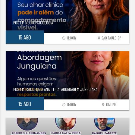
PÓS EM NEUROPSICOLOGIA
15 AGO
11:00h
SÃO PAULO-SP
access_time
location_on
PÓS EM PSICOLOGIA ANALÍTICA: ABORDAGEM JUNGUIANA
15 AGO
11:00h
ONLINE
access_time
location_on