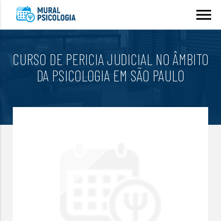
menu
CURSO DE PERICIA JUDICIAL NO ÂMBITO
DA PSICOLOGIA EM SÃO PAULO