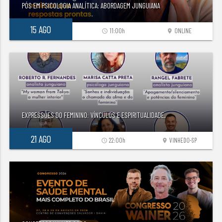
PÓS EM PSICOLOGIA ANALÍTICA: ABORDAGEM JUNGUIANA
15 AGO
11:00h
ONLINE
access_time
location_on
EXPRESSÕES DO FEMININO: VÍNCULOS E ESPIRITUALIDADE.
21 AGO
22:00h
VINHEDO-SP
access_time
location_on