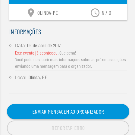
location_on
access_time
OLINDA-PE
N / D
INFORMAÇÕES
06 de abril de 2017
Data:
Este evento já aconteceu
. Que pena!
Você pode descobrir mais informações sobre as próximas edições
enviando uma mensagem para o organizador.
Olinda, PE
Local:
ENVIAR MENSAGEM AO ORGANIZADOR
REPORTAR ERRO